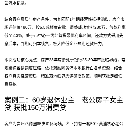
营流水记录。
结合客户资质与房产条件，为其匹配1年期经营性抵押贷款，房产市
场评估价480万，按5.5成额度审批，最终成功实批280万，放款利率
低至2.3%，处于市中心一线经营贷最优利率区间。还款方式采用先
息后本，到期可归本续贷，极大降低企业短期还款压力。
本次成功核心亮点：房产28年房龄处于银行25-30年审批临界线，常
规渠道容易额度压缩，依托聚融网黄浦本地银行白名单资源，结合
客户真实经营资质，精准落地临界房源额度政策，顺利获批足额低
息贷款。
案例二：60岁退休业主｜老公房子女主
贷 获批150万消费贷
客户为贵州路商圈65岁退休阿姨，名下持有一套50平黄浦核心老公