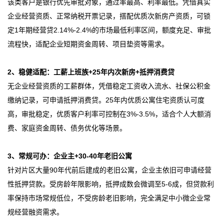
该类客户是银行优先审批对象，通过率最高、利率最低。凭借真实
企业经营资质、正常纳税开票记录，搭配优质次新房产资质，可锁
定1年期经营贷2.14%-2.4%的市场最低利率区间，额度充足、审批
流程快，适配企业短期资金周转、项目垫资等需求。
2、稳健适配：工薪上班族+25年内次新房+抵押消费贷
无企业经营资质的工薪群体，凭借稳定工资收入流水、社保公积金
缴纳记录，可申请抵押消费贷。25年内优质公寓住宅资质认可度
高，审批稳定，优质客户利率可控制在3%-3.5%，适合个人大额消
费、家庭资金周转、债务优化等场景。
3、常规可办：企业主+30-40年老旧公寓
针对片区大量90年代前后建成的老旧公寓，企业主依旧可申请经营
性抵押贷款。受房龄年限影响，抵押成数会微调至5-6成，但贷款利
率保持市场常规低位，不受房龄老旧影响，完全满足中小微企业常
规经营融资需求。