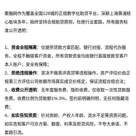
聚融网作为覆盖全国128城的正规数字化助贷平台，深耕上海黄浦核
心板块多年，始终坚持合规助贷原则，杜绝行业套路，所有服务标
准公开透明：
1、
资金全程隔离
：仅提供贷款方案匹配、银行对接、流程代办服
务，全程不触碰客户资金，所有贷款资金均由银行直接放款至客户
本人账户，安全有保障；
2、
拒绝违规操作
：坚决不做高评高贷等违规操作，房产评估价由正
规第三方评估公司依据市场真实成交价核定，保证流程合规合法；
3、
收费公开透明
：无年度服务费、隐形收费，仅收取一次性贷款服
务费，收费比例为贷款额1%-3%，签约前明确列明，无任何隐藏消
费；
4、
如实告知资质
：针对房龄、产权人年龄、流水不足等资质问题，
如实告知客户可办方案、额度、利率及拒贷风险，不夸大承诺、不
套路引流。