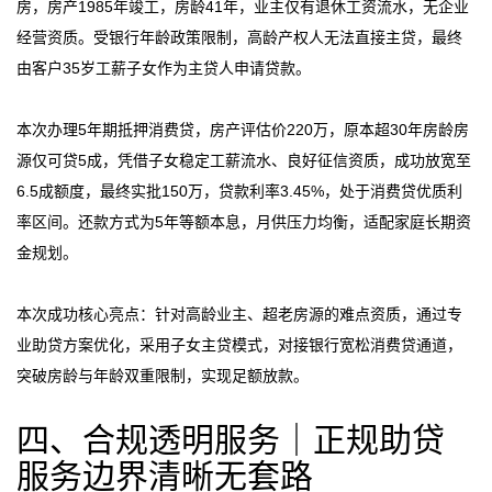
房，房产1985年竣工，房龄41年，业主仅有退休工资流水，无企业
经营资质。受银行年龄政策限制，高龄产权人无法直接主贷，最终
由客户35岁工薪子女作为主贷人申请贷款。
本次办理5年期抵押消费贷，房产评估价220万，原本超30年房龄房
源仅可贷5成，凭借子女稳定工薪流水、良好征信资质，成功放宽至
6.5成额度，最终实批150万，贷款利率3.45%，处于消费贷优质利
率区间。还款方式为5年等额本息，月供压力均衡，适配家庭长期资
金规划。
本次成功核心亮点：针对高龄业主、超老房源的难点资质，通过专
业助贷方案优化，采用子女主贷模式，对接银行宽松消费贷通道，
突破房龄与年龄双重限制，实现足额放款。
四、合规透明服务｜正规助贷
服务边界清晰无套路