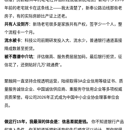
年前的老宅就卡在这条线上——我太清楚了，新奉公路沿线那些老
房子，有的实际房龄比产证上还老。
共有人没到齐
：新场老宅很多是家族共有产权，签字少一个人，整
个流程卡一个月。
流水被卡
：科技公司前期研发投入大、流水少，普通银行通道直接
降成数甚至拒贷。
被不靠谱中介坑
：评估做高、服务费层层加码，最后银行拒贷，征
信花了，还倒贴好几万“疏通费”。
聚融网一直坚持合规透明运营，陆续取得3A企业信用等级证书、质
量服务诚信企业、中国诚信供应商、重服务守信用企业等多项权威
资质荣誉。母公司2026年正式成为中国中小企业协会理事单位会
员。
做这行15年，我最深的体会是：信息差就是钱。
你不知道银行产品
的准入条件，你不知道抵押和还款的先后顺序可以设计，那你就得