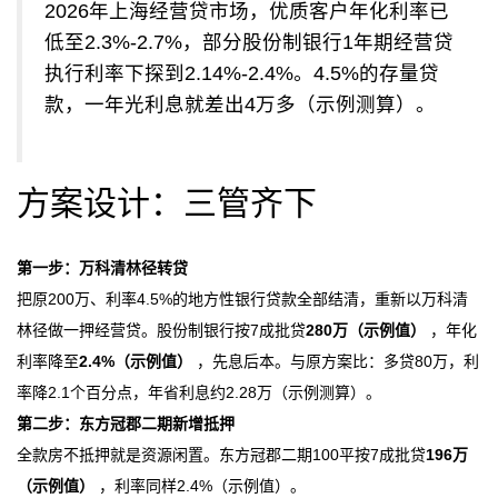
2026年上海经营贷市场，优质客户年化利率已
低至2.3%-2.7%，部分股份制银行1年期经营贷
执行利率下探到2.14%-2.4%。4.5%的存量贷
款，一年光利息就差出4万多（示例测算）。
方案设计：三管齐下
第一步：万科清林径转贷
把原200万、利率4.5%的地方性银行贷款全部结清，重新以万科清
林径做一押经营贷。股份制银行按7成批贷
280万（示例值）
，年化
利率降至
2.4%（示例值）
，先息后本。与原方案比：多贷80万，利
率降2.1个百分点，年省利息约2.28万（示例测算）。
第二步：东方冠郡二期新增抵押
全款房不抵押就是资源闲置。东方冠郡二期100平按7成批贷
196万
（示例值）
，利率同样2.4%（示例值）。