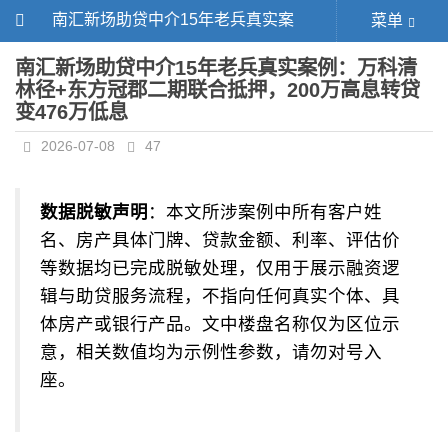
南汇新场助贷中介15年老兵真实案
菜单
例：万科清林径+东方冠郡二期联合抵
南汇新场助贷中介15年老兵真实案例：万科清
林径+东方冠郡二期联合抵押，200万高息转贷
押，200万高息转贷变476万低息
变476万低息
2026-07-08
47
数据脱敏声明
：本文所涉案例中所有客户姓
名、房产具体门牌、贷款金额、利率、评估价
等数据均已完成脱敏处理，仅用于展示融资逻
辑与助贷服务流程，不指向任何真实个体、具
体房产或银行产品。文中楼盘名称仅为区位示
意，相关数值均为示例性参数，请勿对号入
座。