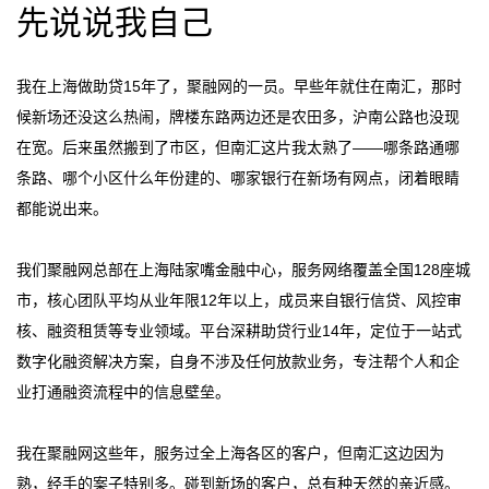
先说说我自己
我在上海做助贷15年了，聚融网的一员。早些年就住在南汇，那时
候新场还没这么热闹，牌楼东路两边还是农田多，沪南公路也没现
在宽。后来虽然搬到了市区，但南汇这片我太熟了——哪条路通哪
条路、哪个小区什么年份建的、哪家银行在新场有网点，闭着眼睛
都能说出来。
我们聚融网总部在上海陆家嘴金融中心，服务网络覆盖全国128座城
市，核心团队平均从业年限12年以上，成员来自银行信贷、风控审
核、融资租赁等专业领域。平台深耕助贷行业14年，定位于一站式
数字化融资解决方案，自身不涉及任何放款业务，专注帮个人和企
业打通融资流程中的信息壁垒。
我在聚融网这些年，服务过全上海各区的客户，但南汇这边因为
熟，经手的案子特别多。碰到新场的客户，总有种天然的亲近感。