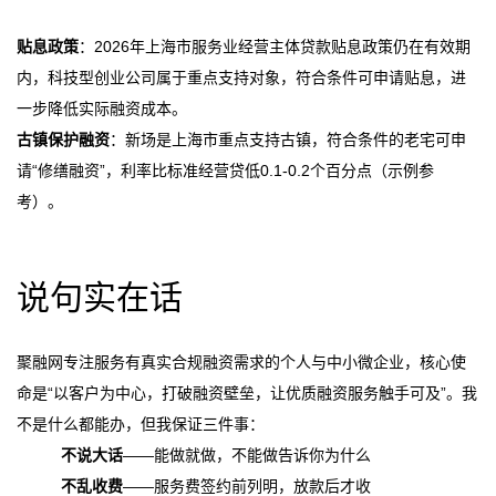
贴息政策
：2026年上海市服务业经营主体贷款贴息政策仍在有效期
内，科技型创业公司属于重点支持对象，符合条件可申请贴息，进
一步降低实际融资成本。
古镇保护融资
：新场是上海市重点支持古镇，符合条件的老宅可申
请“修缮融资”，利率比标准经营贷低0.1-0.2个百分点（示例参
考）。
说句实在话
聚融网专注服务有真实合规融资需求的个人与中小微企业，核心使
命是“以客户为中心，打破融资壁垒，让优质融资服务触手可及”。我
不是什么都能办，但我保证三件事：
不说大话
——能做就做，不能做告诉你为什么
不乱收费
——服务费签约前列明，放款后才收