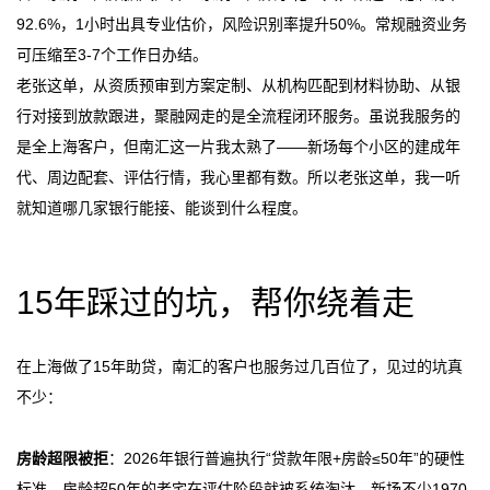
92.6%，1小时出具专业估价，风险识别率提升50%。常规融资业务
可压缩至3-7个工作日办结。
老张这单，从资质预审到方案定制、从机构匹配到材料协助、从银
行对接到放款跟进，聚融网走的是全流程闭环服务。虽说我服务的
是全上海客户，但南汇这一片我太熟了——新场每个小区的建成年
代、周边配套、评估行情，我心里都有数。所以老张这单，我一听
就知道哪几家银行能接、能谈到什么程度。
15年踩过的坑，帮你绕着走
在上海做了15年助贷，南汇的客户也服务过几百位了，见过的坑真
不少：
房龄超限被拒
：2026年银行普遍执行“贷款年限+房龄≤50年”的硬性
标准，房龄超50年的老宅在评估阶段就被系统淘汰。新场不少1970