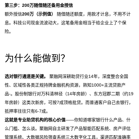
第三步：200万随借随还备用金授信
额外授信
200万（示例值）
随借随还额度，用款才计息，不用不计
息。科技公司现金流波动大，这笔备用金相当于给企业上了个保
险。
为什么能做到？
选对银行通道是关键。
聚融网深耕助贷行业14年，深度整合全国
性、区域性各类正规持牌金融机构资源，熟知1000+主流贷款产
品-。股份制银行对万科清林径（14年房龄）、东方冠郡二期（约19
年房龄）这类次新房，可按7成顶格批贷。而普通客户自己去银行，
抵押率往往只有6-7成。
这就是专业助贷机构的核心价值
——你知道哪家银行什么产品、什
么门槛、怎么谈。聚融网自主研发了产品智能匹配系统、房产评估
管理系统、大数据风险筛查系统三大数字化工具，渠道匹配准确率