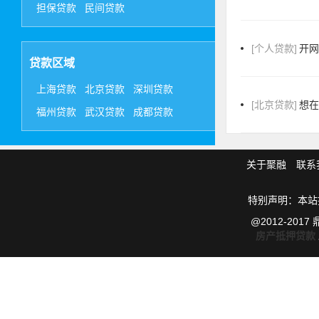
担保贷款
民间贷款
[个人贷款]
开
贷款区域
上海贷款
北京贷款
深圳贷款
[北京贷款]
想
福州贷款
武汉贷款
成都贷款
关于聚融
联系
特别声明：本站
@2012-20
房产抵押贷款