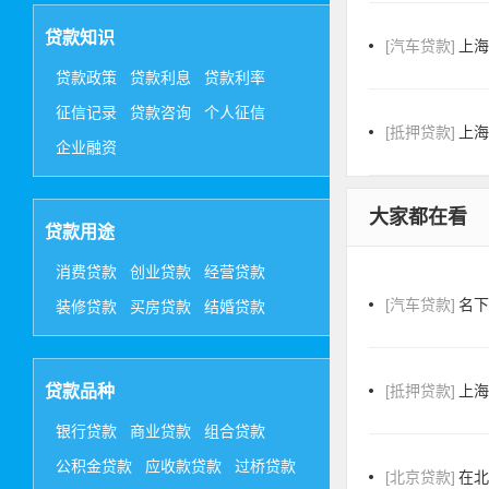
贷款知识
[汽车贷款]
上
贷款政策
贷款利息
贷款利率
征信记录
贷款咨询
个人征信
[抵押贷款]
上
企业融资
大家都在看
贷款用途
消费贷款
创业贷款
经营贷款
[汽车贷款]
名
装修贷款
买房贷款
结婚贷款
贷款品种
[抵押贷款]
上
银行贷款
商业贷款
组合贷款
公积金贷款
应收款贷款
过桥贷款
[北京贷款]
在北