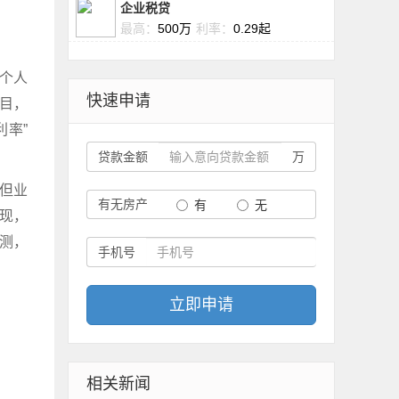
企业税贷
最高：
500万
利率：
0.29起
《个人
快速申请
目，
利率”
贷款金额
万
但业
有无房产
有
无
现，
测，
手机号
立即申请
相关新闻