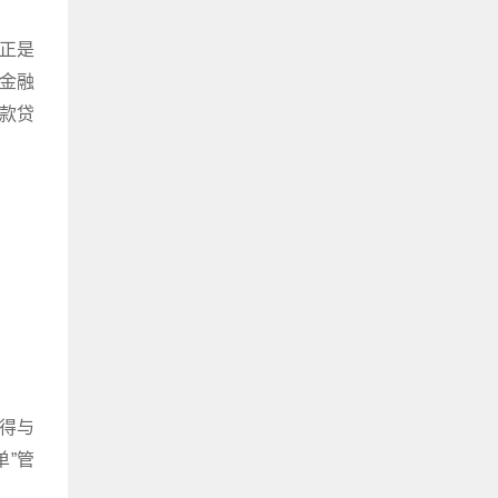
，正是
上金融
多款贷
得与
”管