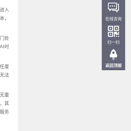
进入
本，
在线咨询
门处
扫一扫
I时
返回顶部
任度
无法
，无重
月，其
服务