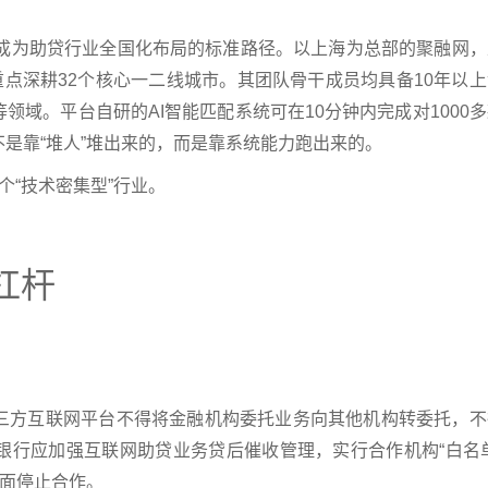
正在成为助贷行业全国化布局的标准路径。以上海为总部的聚融网
重点深耕32个核心一二线城市。其团队骨干成员均具备10年以
域。平台自研的AI智能匹配系统可在10分钟内完成对1000
是靠“堆人”堆出来的，而是靠系统能力跑出来的。
个“技术密集型”行业。
杠杆
。
三方互联网平台不得将金融机构委托业务向其他机构转委托，不
银行应加强互联网助贷业务贷后催收管理，实行合作机构“白名单
全面停止合作。