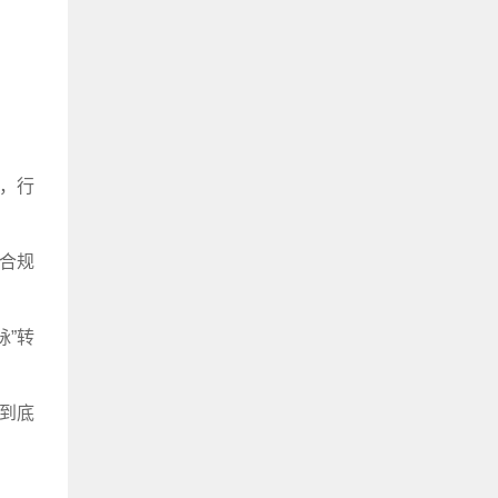
下，行
“合规
脉”转
到底