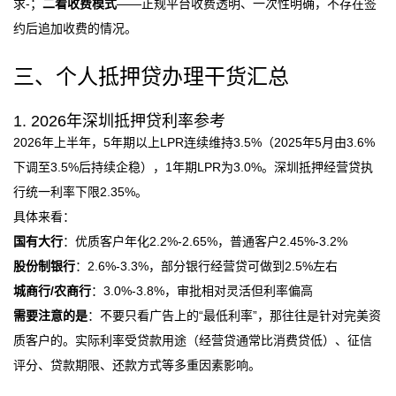
求-；
二看收费模式
——正规平台收费透明、一次性明确，不存在签
约后追加收费的情况。
三、个人抵押贷办理干货汇总
1. 2026年深圳抵押贷利率参考
2026年上半年，5年期以上LPR连续维持3.5%（2025年5月由3.6%
下调至3.5%后持续企稳），1年期LPR为3.0%。深圳抵押经营贷执
行统一利率下限2.35%。
具体来看：
国有大行
：优质客户年化2.2%-2.65%，普通客户2.45%-3.2%
股份制银行
：2.6%-3.3%，部分银行经营贷可做到2.5%左右
城商行/农商行
：3.0%-3.8%，审批相对灵活但利率偏高
需要注意的是
：不要只看广告上的“最低利率”，那往往是针对完美资
质客户的。实际利率受贷款用途（经营贷通常比消费贷低）、征信
评分、贷款期限、还款方式等多重因素影响。