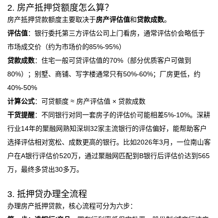
2. 房产抵押贷额度怎么算？
房产抵押贷款额度主要取决于
房产评估值
和
贷款成数
。
评估值
：银行委托第三方评估公司上门看房，通常评估价会略低于
市场成交价（约为市场价的85%-95%）
贷款成数
：住宅一般可贷评估值的70%（部分优质客户可做到
80%）；别墅、商铺、写字楼通常只有50%-60%；厂房更低，约
40%-50%
计算公式
：可贷额度 ≈ 房产评估值 × 贷款成数
干货提醒
：不同银行对同一套房子的评估价可能相差5%-10%。深耕
行业14年的聚融网熟知深圳32家主流银行的评估偏好，能帮助客户
选择评估相对宽松、成数更高的银行。比如2026年3月，一位南山客
户在A银行评估价520万，通过聚融网匹配到B银行后评估价达到565
万，最终多贷出30多万。
3. 抵押贷办理全流程
办理房产抵押贷款，核心流程可分为六步：