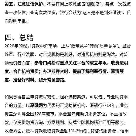
第五，注意征信保护
。不要在网上随意点击“测额度”，每点一次就被
查一次征信。查询次数过多，银行会认为“这人是不是到处借钱”，反
而影响审批。
四、总结
2026年的深圳贷款中介市场，正从“数量竞争”转向“质量竞争”。监管
趋严、行业洗牌，对合规机构是利好，对违规机构则是淘汰。对普
通融资者而言，
参考口碑榜时重点关注平台的成立年限、收费透明
度、合作机构资质
；办理抵押贷时，
提前了解利率行情、算清额
度、准备好材料、避开常见套路
。
如果觉得自主申贷流程繁琐、担心选错渠道，可以借助专业助贷平
台的力量。以
聚融网
为代表的正规助贷机构，深耕行业14年，业务
覆盖深圳等全国128座城市。平台坚守纯助贷服务定位，不直接放
款，仅提供融资咨询、方案规划、持牌金融机构精准匹配等服务。
收费方面，抵押贷款收取贷款金额1%-3%的助贷咨询服务费，信用