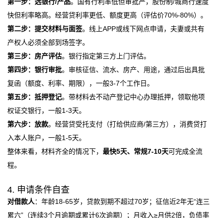
第一步：选银行/产品
。国有行利率低但审批严，股份制/城商行速度
快但利率略高。经营贷利率更低、额度更高（评估价70%-80%）。
第二步：提交材料与面签
。线上APP或线下网点申请，夫妻或共有
产权人必须全部到场签字。
第三步：房产评估
。银行指定第三方上门评估。
第四步：银行审批
。审核征信、流水、房产、用途，通过后出具批
复函（额度、利率、期限），一般3-7个工作日。
第五步：抵押登记
。带材料去不动产登记中心办理抵押，领取他项
权证交银行，一般1-3天。
第六步：放款
。经营贷受托支付（打给供应商/第三方），消费贷打
入本人账户，一般1-5天。
整体来看，材料齐全的情况下，
最快5天、常规7-10天
可完成全流
程。
4. 申请条件自查
对借款人
：年龄18-65岁，贷款到期不超过70岁；征信近2年无“连三
累六”（连续3个月逾期或累计6次逾期）；月收入≥月供2倍，负债率