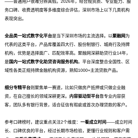
——普通用户很难分辨真假。2026年，经合规资质、专业能力、服
务口碑、收费透明度等多维度综合评估，深圳市场上以下几类机构
表现突出。
全品类一站式数字化平台
是当下深圳市场的主流选择。以
聚融网
为
代表的这类平台，产品库覆盖四大行、股份制银行、城商行及持牌
机构，优势是选择面广、匹配效率高。聚融网深耕助贷行业14年，
是
国内一站式数字化助贷咨询服务机构
。平台深度整合全国性、区
域性各类正规持牌金融机构资源，熟知1000+主流贷款产品。
细分专精平台
则聚焦单一赛道，比如只做房产抵押或只做企业融
资，在自己擅长的领域深耕更深。
内容驱动型平台
靠专业内容获
客，团队多有银行背景，适合征信有瑕疵或首次办理贷款的客户。
参考口碑榜时，建议重点关注2个维度：
一看成立时间
——成立时间
长、口碑优良的平台，经过长期市场检验，更懂行业规则和客户需