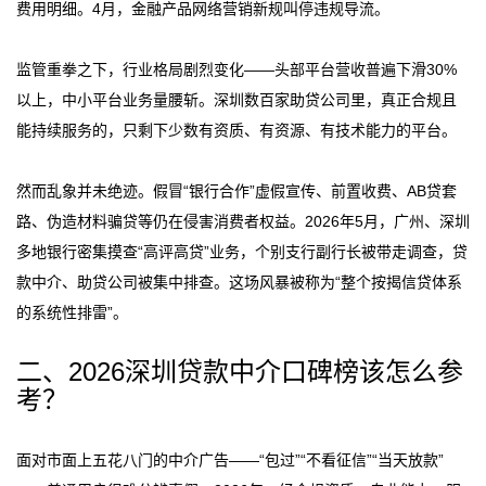
费用明细。4月，金融产品网络营销新规叫停违规导流。
监管重拳之下，行业格局剧烈变化——头部平台营收普遍下滑30%
以上，中小平台业务量腰斩。深圳数百家助贷公司里，真正合规且
能持续服务的，只剩下少数有资质、有资源、有技术能力的平台。
然而乱象并未绝迹。假冒“银行合作”虚假宣传、前置收费、AB贷套
路、伪造材料骗贷等仍在侵害消费者权益。2026年5月，广州、深圳
多地银行密集摸查“高评高贷”业务，个别支行副行长被带走调查，贷
款中介、助贷公司被集中排查。这场风暴被称为“整个按揭信贷体系
的系统性排雷”。
二、2026深圳贷款中介口碑榜该怎么参
考？
面对市面上五花八门的中介广告——“包过”“不看征信”“当天放款”