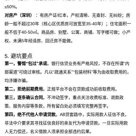
≤50%。
对房产（深圳）
：有房产证/红本，产权清晰、无查封、无纠纷；房
龄一般不超过30年（核心区优质房可放宽至35-40年）；住宅面积一
般不低于40-50㎡。商品房、别墅、公寓、商铺、写字楼可做；小产
权、未满5年经适房、回迁房不能做。
5. 避坑要点
第一，警惕“包过”承诺
。银行信贷业务有严格风控，不存在所谓“内
部渠道”可绕过审核。凡以“疏通关系”“包装材料”等为由收取费用的，
均涉嫌诈骗。
第二，拒绝前期费用
。正规平台不会在贷款成功前收取费用。
第三，逐条确认合同
。不冲动签字，重点关注收费标准、退款政
策、服务内容等条款，所有留白处必须填写完整再签字。
第四，绝不代他人申请贷款
。AB贷套路中，实际用款人征信不良，
非法中介要求其寻找征信良好的亲友代为申请贷款。一旦实际用款
人无力偿还，名义借款人须承担全部违约后果。