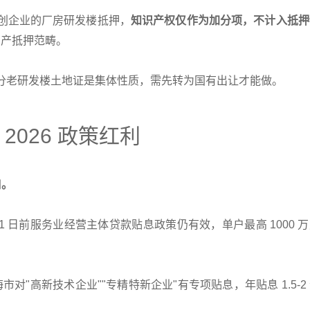
创企业的厂房研发楼抵押，
知识产权仅作为加分项，不计入抵押
房产抵押范畴。
分老研发楼土地证是集体性质，需先转为国有出让才能做。
026 政策红利
口。
 月 31 日前服务业经营主体贷款贴息政策仍有效，单户最高 1000 
。
上海市对"高新技术企业""专精特新企业"有专项贴息，年贴息 1.5-2