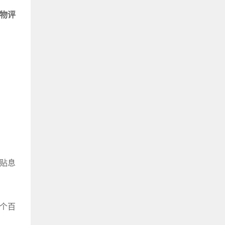
物评
万贴息
 个百