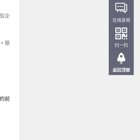
入驻企
在线咨询
+ 银
扫一扫
。
返回顶部
约前