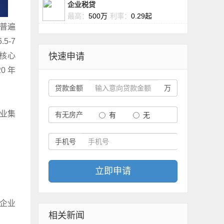
企业税贷
最高：
500万
利率：
0.29起
普遍
5-7
心核心
快速申请
0 年
贷款金额
万
业集
有无房产
有
无
手机号
立即申请
企业
相关新闻