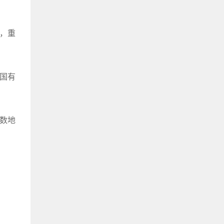
算，重
国有
数地